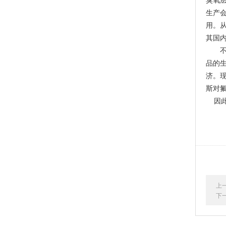
生产
用。从
其国
品的
济。
斯对
因此
上
下