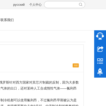
русский
个人中心
联系我们
532
俄罗斯针对西方国家对其芯片制裁的反制，因为大多数
性气体的出口，还对某种人工合成惰性气体
——氟利昂
等制冷机都可以使用氟利昂，不过氟利昂早期被认为是
动态，发现俄罗斯自去年
9月起，由于制冷剂的氢氟烃的